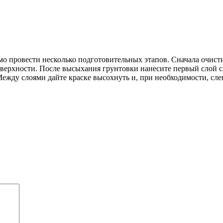
мо провести несколько подготовительных этапов. Сначала очисти
ерхности. После высыхания грунтовки нанесите первый слой све
Между слоями дайте краске высохнуть и, при необходимости, сле