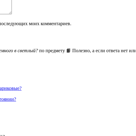
ля последующих моих комментариев.
емного в светлый?
по предмету 📙 Полезно, а если ответа нет ил
шариковые?
тоянии?