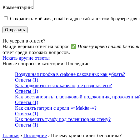
Комментарий:
Сохранить моё имя, email и адрес сайта в этом браузере д
Не уверен в ответе?
Найди верный ответ на вопрос
Почему криво пилит бензопи
ответ среди похожих вопросов.
Искать другие ответы
Новые вопросы в категории: Последние
Воздушная пробка в сифоне раковины: как убрать?
Ответы (1)
Как подключиться к кабелю, не разрезая его?
Ответы (1)
Как восстановить пластиковый подоконник, прожженный
Ответы (1)
Как снять патрон с дрели «»Makita»»?
Ответы (1)
Как повесить тумбу под телевизор на стену?
Ответы (1)
Главная
›
Последние
›
Почему криво пилит бензопила?