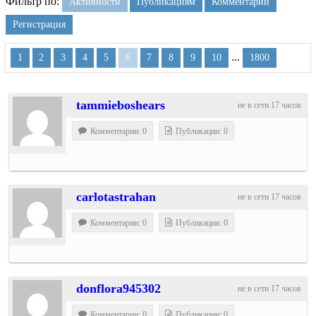
Фильтр по:
Активности
Публикациям
Комментарии
Регистрация
...
1
2
3
4
5
6
7
8
9
10
1800
tammieboshears
не в сети 17 часов
Комментарии: 0
Публикации: 0
carlotastrahan
не в сети 17 часов
Комментарии: 0
Публикации: 0
donflora945302
не в сети 17 часов
Комментарии: 0
Публикации: 0